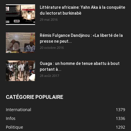
Littérature africaine: Yahn Aka à la conquête
du lectorat burkinabè
29 mai 2016
Rémis Fulgance Dandjinou : «La liberté de la
presse ne peut...
20 octobre 2016
Ouaga : un homme de tenue abattu à bout
portant à...
28 août 2017
CATÉGORIE POPULAIRE
International
1379
Infos
1336
Politique
1292