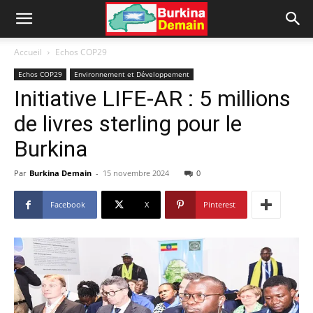
Accueil
Echos COP29
Echos COP29
Environnement et Développement
Initiative LIFE-AR : 5 millions
de livres sterling pour le
Burkina
Par
Burkina Demain
-
15 novembre 2024
0
Facebook
X
Pinterest