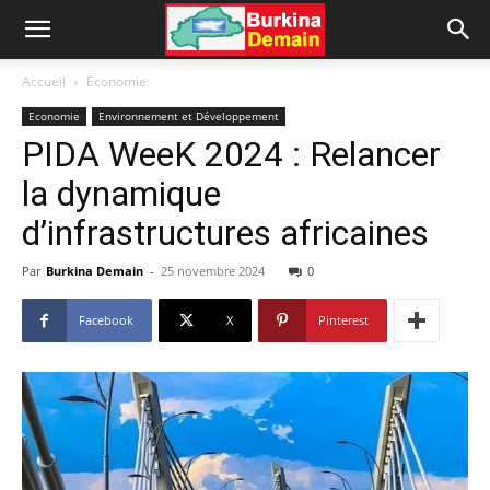
Accueil
Economie
Economie
Environnement et Développement
PIDA WeeK 2024 : Relancer
la dynamique
d’infrastructures africaines
Par
Burkina Demain
-
25 novembre 2024
0
Facebook
X
Pinterest