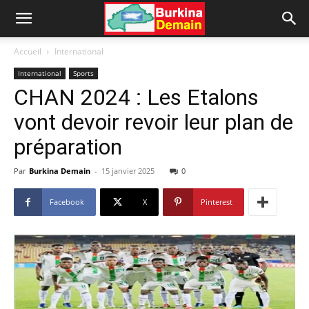
Accueil
International
International
Sports
CHAN 2024 : Les Etalons
vont devoir revoir leur plan de
préparation
Par
Burkina Demain
-
15 janvier 2025
0
Facebook
X
Pinterest