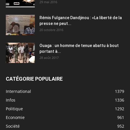
29 mai 2016
Rémis Fulgance Dandjinou : «La liberté de la
presse ne peut...
20 octobre 2016
Ouaga : un homme de tenue abattu à bout
portant à...
28 août 2017
CATÉGORIE POPULAIRE
International
1379
Infos
1336
Politique
1292
Economie
961
Société
952