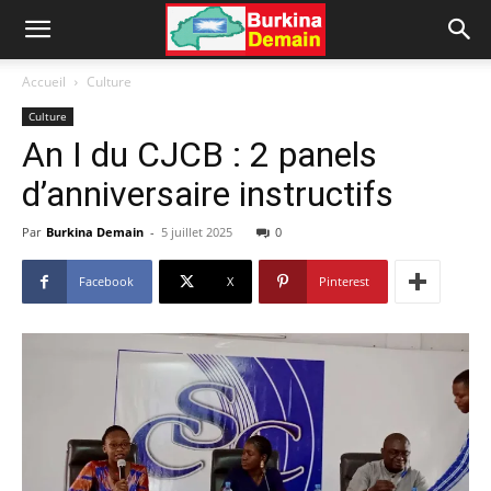
Accueil
Culture
Culture
An I du CJCB : 2 panels
d’anniversaire instructifs
Par
Burkina Demain
-
5 juillet 2025
0
Facebook
X
Pinterest