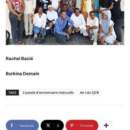
Rachel Bazié
Burkina Demain
TAGS
2 panels d'anniversaire instructifs
An I du CJCB
Facebook
X
Pinterest