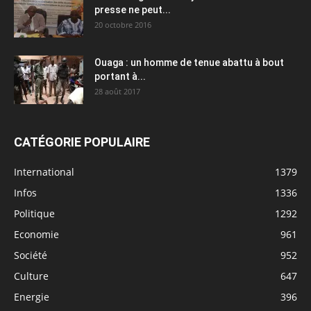
presse ne peut...
20 octobre 2016
Ouaga : un homme de tenue abattu à bout
portant à...
28 août 2017
CATÉGORIE POPULAIRE
International
1379
Infos
1336
Politique
1292
Economie
961
Société
952
Culture
647
Energie
396