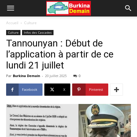
Accueil
Culture
Culture
Infos des Cascades
Tannounyan : Début de
l’application à partir de ce
lundi 21 juillet
Par
Burkina Demain
-
20 juillet 2025
0
Facebook
X
Pinterest