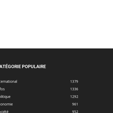
ATÉGORIE POPULAIRE
ternational
1379
fos
1336
litique
1292
conomie
961
ciété
952