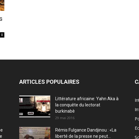
s
0
ARTICLES POPULAIRES
C
Littérature africaine: Yahn Aka à
In
la conquête du lectorat
In
burkinabè
29 mai 2016
Po
E
ée
Rémis Fulgance Dandjinou : «La
ce
liberté de la presse ne peut...
So