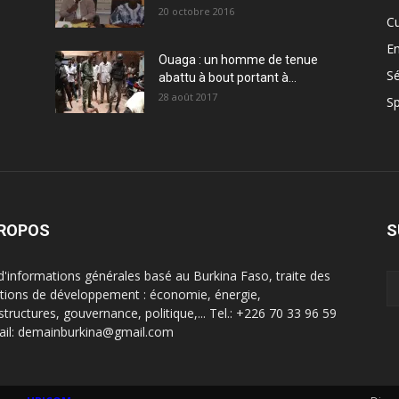
20 octobre 2016
Cu
En
Ouaga : un homme de tenue
Sé
abattu à bout portant à...
28 août 2017
Sp
PROPOS
S
 d'informations générales basé au Burkina Faso, traite des
tions de développement : économie, énergie,
structures, gouvernance, politique,... Tel.: +226 70 33 96 59
ail: demainburkina@gmail.com