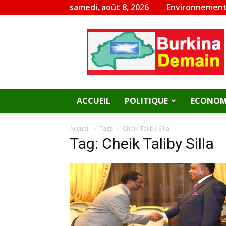
samedi, août 8, 2026
Environnement
Burkina
Demain
ACCUEIL
POLITIQUE
ECONOM
Accueil
Tags
Cheik Taliby Silla
Tag: Cheik Taliby Silla