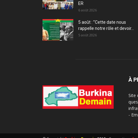
ER
6 août 2026
5 août : ”Cette date nous
rappelle notre rôle et devoir...
5 août 2026
À 
Site
ques
infra
- Em