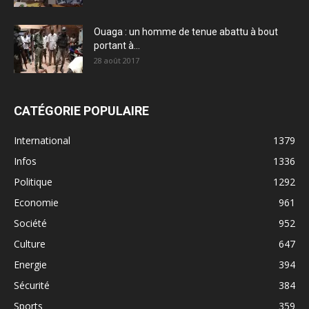
Ouaga : un homme de tenue abattu à bout
portant à...
28 août 2017
CATÉGORIE POPULAIRE
International
1379
Infos
1336
Politique
1292
Economie
961
Société
952
Culture
647
Energie
394
Sécurité
384
Sports
359