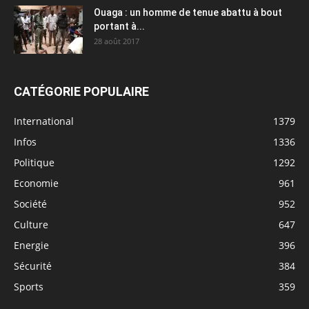
Ouaga : un homme de tenue abattu à bout
portant à...
28 août 2017
CATÉGORIE POPULAIRE
International
1379
Infos
1336
Politique
1292
Economie
961
Société
952
Culture
647
Energie
396
Sécurité
384
Sports
359