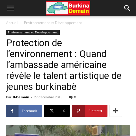
Accueil
Environnement et Développement
Environnement et Développement
Protection de
l’environnement : Quand
l’ambassade américaine
révèle le talent artistique de
jeunes burkinabè
Par
B-Demain
-
27 décembre 2015
0
Facebook
X
Pinterest