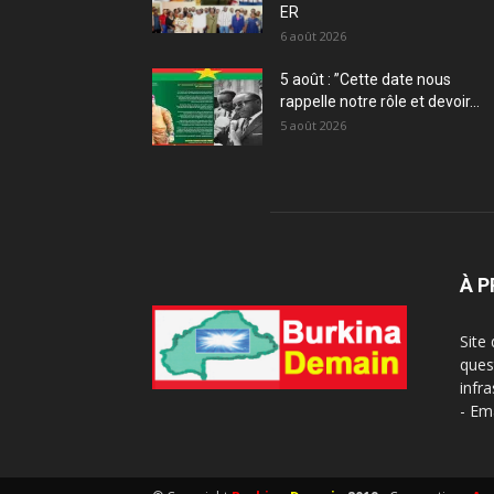
ER
6 août 2026
5 août : ”Cette date nous
rappelle notre rôle et devoir...
5 août 2026
À 
Site
ques
infra
- Em