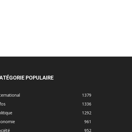
ATÉGORIE POPULAIRE
ternational
1379
fos
1336
litique
1292
conomie
961
ciété
952