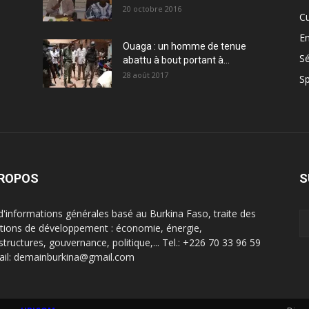
20 octobre 2016
Cu
En
Ouaga : un homme de tenue
Sé
abattu à bout portant à...
28 août 2017
Sp
PROPOS
S
 d'informations générales basé au Burkina Faso, traite des
tions de développement : économie, énergie,
structures, gouvernance, politique,... Tel.: +226 70 33 96 59
ail: demainburkina@gmail.com