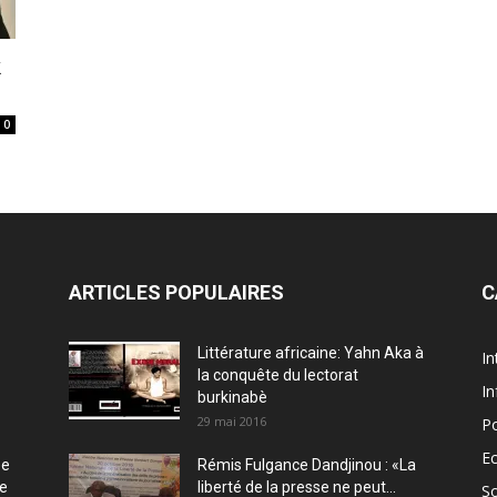
k
s
0
ARTICLES POPULAIRES
C
Littérature africaine: Yahn Aka à
In
la conquête du lectorat
In
burkinabè
29 mai 2016
Po
E
ée
Rémis Fulgance Dandjinou : «La
ce
liberté de la presse ne peut...
So