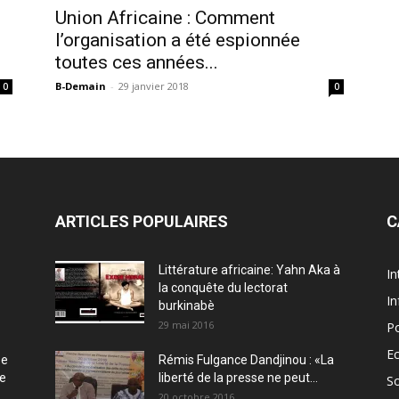
Union Africaine : Comment
l’organisation a été espionnée
toutes ces années...
B-Demain
-
29 janvier 2018
0
0
ARTICLES POPULAIRES
C
Littérature africaine: Yahn Aka à
In
la conquête du lectorat
In
burkinabè
29 mai 2016
Po
E
ée
Rémis Fulgance Dandjinou : «La
ce
liberté de la presse ne peut...
So
20 octobre 2016