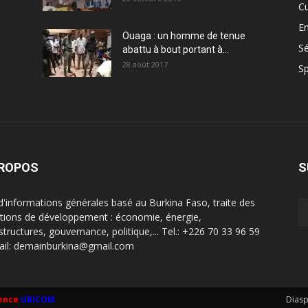
Cu
En
Ouaga : un homme de tenue
Sé
abattu à bout portant à...
28 août 2017
Sp
PROPOS
S
 d'informations générales basé au Burkina Faso, traite des
tions de développement : économie, énergie,
structures, gouvernance, politique,... Tel.: +226 70 33 96 59
ail: demainburkina@gmail.com
ence
UBICOM
Dias