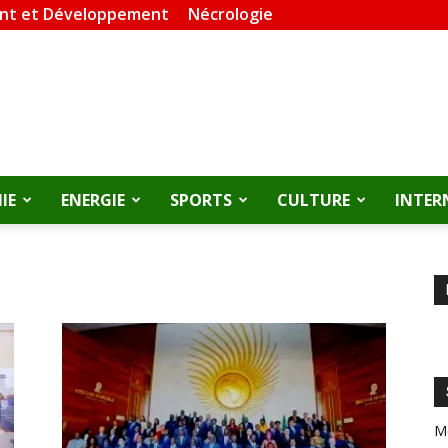
nt et Développement
Nécrologie
IE
ENERGIE
SPORTS
CULTURE
INTER
M