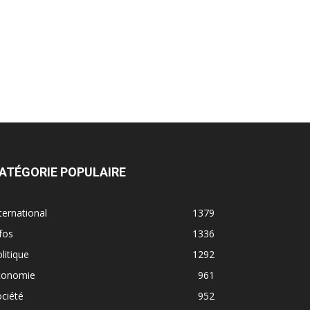
ATÉGORIE POPULAIRE
ternational
1379
fos
1336
litique
1292
conomie
961
ciété
952