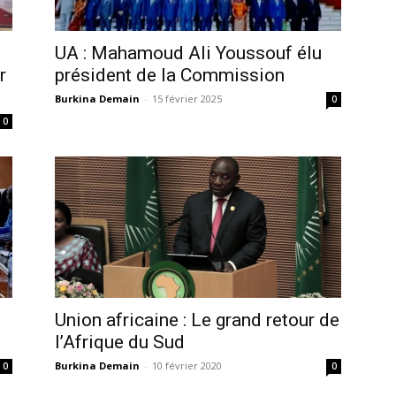
UA : Mahamoud Ali Youssouf élu
r
président de la Commission
Burkina Demain
-
15 février 2025
0
0
Union africaine : Le grand retour de
l’Afrique du Sud
Burkina Demain
-
10 février 2020
0
0