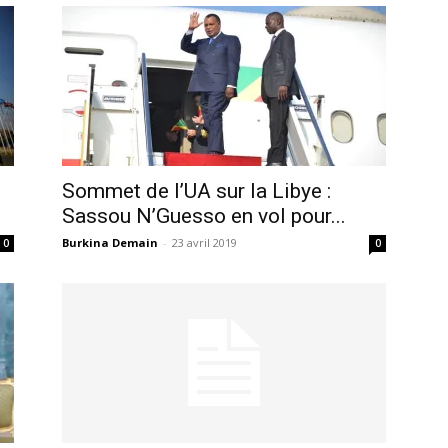
Sommet de l’UA sur la Libye :
Sassou N’Guesso en vol pour...
Burkina Demain
-
23 avril 2019
0
0