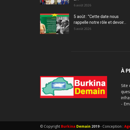
6 août 2026
5 août : ”Cette date nous
rappelle notre rôle et devoir...
5 août 2026
À 
Site
ques
infra
- Em
© Copyright
Burkina
Demain
2019
- Conception :
Ag