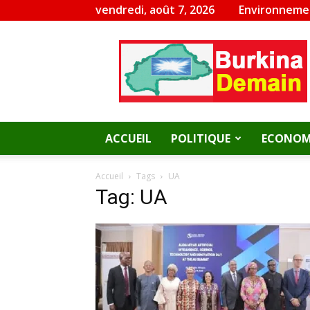
vendredi, août 7, 2026
Environneme
Burkina
Demain
ACCUEIL
POLITIQUE
ECONOM
Accueil
Tags
UA
Tag: UA