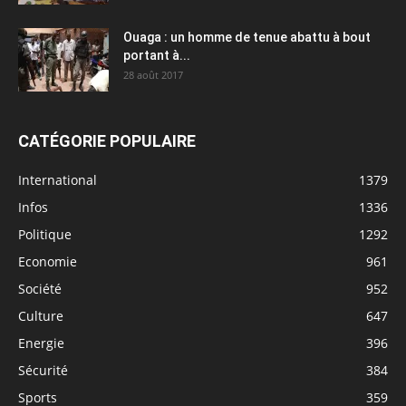
Ouaga : un homme de tenue abattu à bout
portant à...
28 août 2017
CATÉGORIE POPULAIRE
International
1379
Infos
1336
Politique
1292
Economie
961
Société
952
Culture
647
Energie
396
Sécurité
384
Sports
359