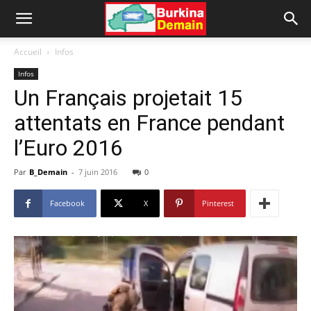
Accueil
Infos
Infos
Un Français projetait 15
attentats en France pendant
l’Euro 2016
Par
B_Demain
-
7 juin 2016
0
Facebook
X
Pinterest