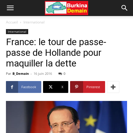
Accueil
International
International
France: le tour de passe-
passe de Hollande pour
maquiller la dette
Par
B_Demain
-
16 juin 2016
0
Facebook
X
Pinterest