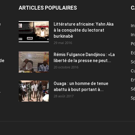
ARTICLES POPULAIRES
C
e
Littérature africaine: Yahn Aka
In
à la conquête du lectorat
In
burkinabè
29 mai 2016
Po
E
Rémis Fulgance Dandjinou : «La
 de
liberté de la presse ne peut...
So
20 octobre 2016
C
E
Ouaga : un homme de tenue
Sé
abattu à bout portant à...
.
28 août 2017
S