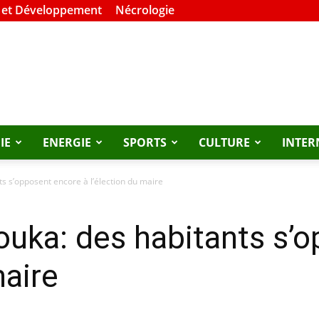
 et Développement
Nécrologie
IE
ENERGIE
SPORTS
CULTURE
INTER
 s’opposent encore à l’élection du maire
ka: des habitants s’o
maire