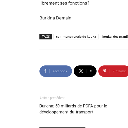
librement ses fonctions?
Burkina Demain
TAGS
commune rurale de kouka
kouka: des manife
Facebook
X
Pinterest
Article précédent
Burkina: 59 milliards de FCFA pour le
développement du transport