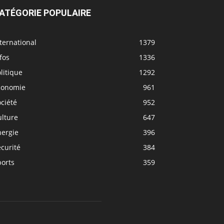
ATÉGORIE POPULAIRE
ternational
1379
fos
1336
litique
1292
conomie
961
ciété
952
ulture
647
nergie
396
curité
384
ports
359