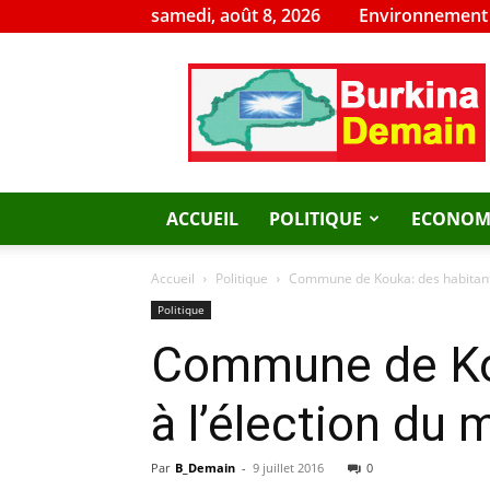
samedi, août 8, 2026
Environnement
Burkina
Demain
ACCUEIL
POLITIQUE
ECONOM
Accueil
Politique
Commune de Kouka: des habitants
Politique
Commune de Kou
à l’élection du 
Par
B_Demain
-
9 juillet 2016
0