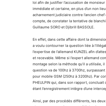
loi afin de justifier l’accusation de monsieu
immédiate et certaine, en plus d’un non lie
acharnement judiciaire contre l’ancien chef d
compte, de constater la tentative de blanc
Guillaume SORO et Djibrill BASSOLE.
En effet, dans cette affaire dont la dimension
a voulu contourner la question liée à l’illéga
l’expertise de l’allemand KUNZEL afin d’atte
et recevable. Même si l’expert allemand conc
montage selon la méthode qu’il a utilisée, i
question va de 100hz à 3700hz, surpassant 
pour mobile GSM (250hz à 3200hz). Par cons
PHEULPIN qui, dans son rapport, concluait
étant l’enregistrement intègre d’une interc
Ainsi, par des procédés différents, les de