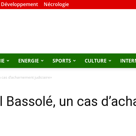
t Développement
Nécrologie
IE
ENERGIE
SPORTS
CULTURE
INTER
 un cas d’acharnement judiciaire»
rill Bassolé, un cas d’a