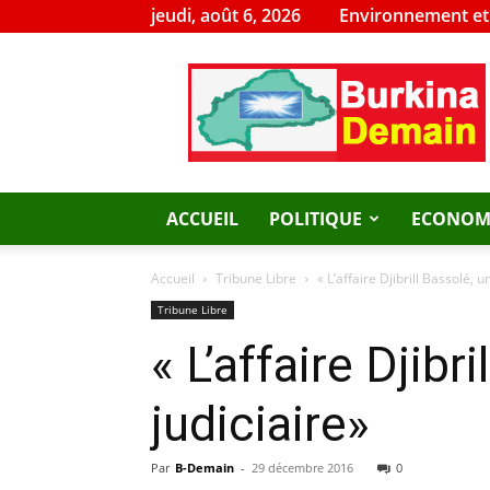
jeudi, août 6, 2026
Environnement e
Burkina
Demain
ACCUEIL
POLITIQUE
ECONOM
Accueil
Tribune Libre
« L’affaire Djibrill Bassolé,
Tribune Libre
« L’affaire Djib
judiciaire»
Par
B-Demain
-
29 décembre 2016
0