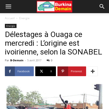
Accueil
Energie
Energie
Délestages à Ouaga ce
mercredi : L’origine est
ivoirienne, selon la SONABEL
Par
B-Demain
-
5 avril 2017
0
Facebook
X
Pinterest