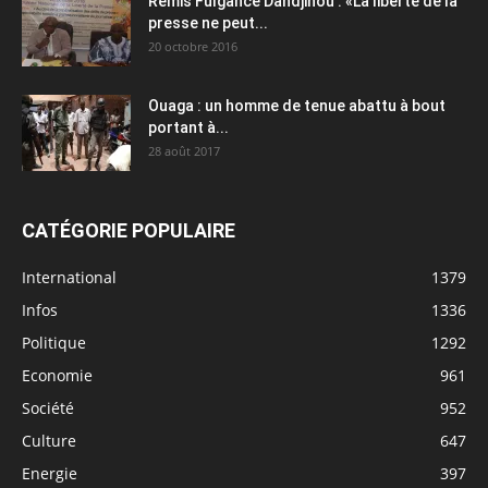
Rémis Fulgance Dandjinou : «La liberté de la
presse ne peut...
20 octobre 2016
Ouaga : un homme de tenue abattu à bout
portant à...
28 août 2017
CATÉGORIE POPULAIRE
International
1379
Infos
1336
Politique
1292
Economie
961
Société
952
Culture
647
Energie
397