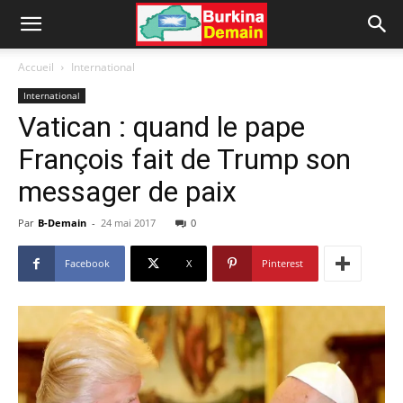
Accueil
International
International
Vatican : quand le pape
François fait de Trump son
messager de paix
Par
B-Demain
-
24 mai 2017
0
Facebook
X
Pinterest