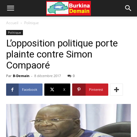
Accueil
Politique
Politique
L’opposition politique porte
plainte contre Simon
Compaoré
Par
B-Demain
-
8 décembre 2017
0
Facebook
X
Pinterest