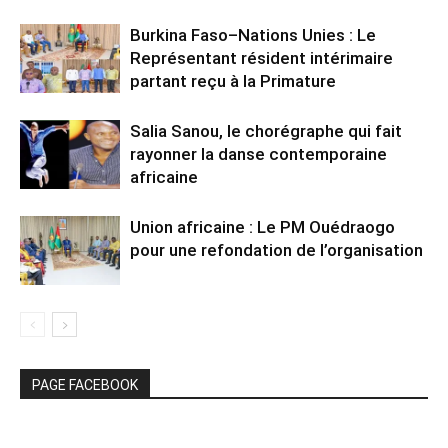
Burkina Faso–Nations Unies : Le
Représentant résident intérimaire
partant reçu à la Primature
Salia Sanou, le chorégraphe qui fait
rayonner la danse contemporaine
africaine
Union africaine : Le PM Ouédraogo
pour une refondation de l’organisation
PAGE FACEBOOK