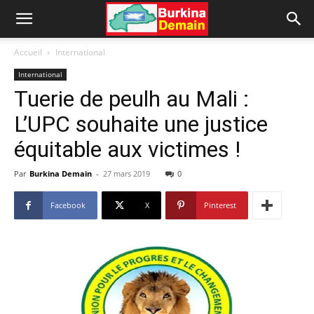
Accueil
International
International
Tuerie de peulh au Mali :
L’UPC souhaite une justice
équitable aux victimes !
Par
Burkina Demain
-
27 mars 2019
0
Facebook
X
Pinterest