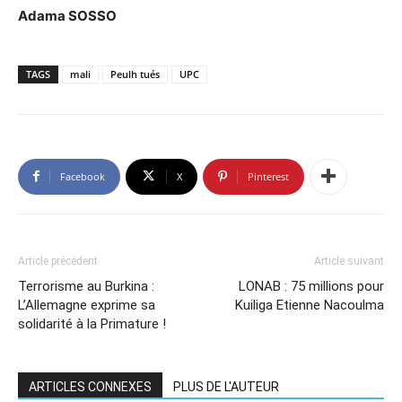
Adama SOSSO
TAGS
mali
Peulh tués
UPC
Facebook
X
Pinterest
Article précédent
Article suivant
Terrorisme au Burkina :
LONAB : 75 millions pour
L’Allemagne exprime sa
Kuiliga Etienne Nacoulma
solidarité à la Primature !
ARTICLES CONNEXES
PLUS DE L'AUTEUR