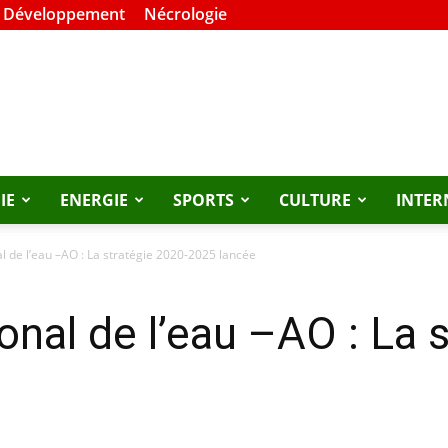
t Développement
Nécrologie
IE
ENERGIE
SPORTS
CULTURE
INTER
l de l’eau –AO : La stratégie 2020-2025 lancée
onal de l’eau –AO : La 