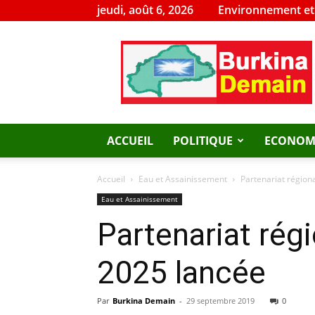
jeudi, août 6, 2026
Environnement e
Burkina
Demain
ACCUEIL
POLITIQUE
ECONOM
Accueil
Eau et Assainissement
Partenariat régiona
Eau et Assainissement
Partenariat régi
2025 lancée
Par
Burkina Demain
-
29 septembre 2019
0