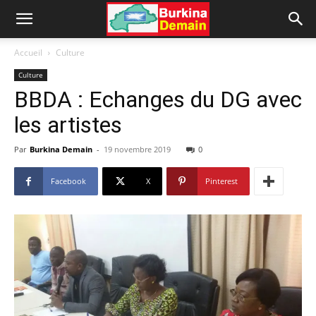
Accueil
Culture
Culture
BBDA : Echanges du DG avec
les artistes
Par
Burkina Demain
-
19 novembre 2019
0
Facebook
X
Pinterest