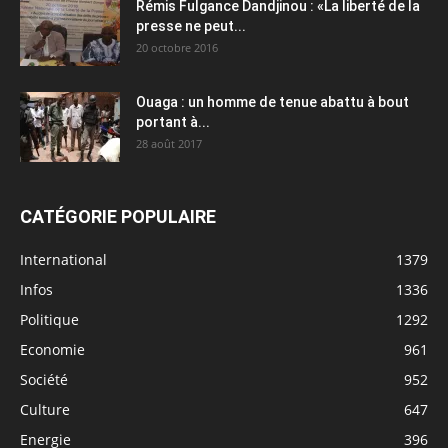
Rémis Fulgance Dandjinou : «La liberté de la
presse ne peut...
20 octobre 2016
Ouaga : un homme de tenue abattu à bout
portant à...
28 août 2017
CATÉGORIE POPULAIRE
International
1379
Infos
1336
Politique
1292
Economie
961
Société
952
Culture
647
Energie
396