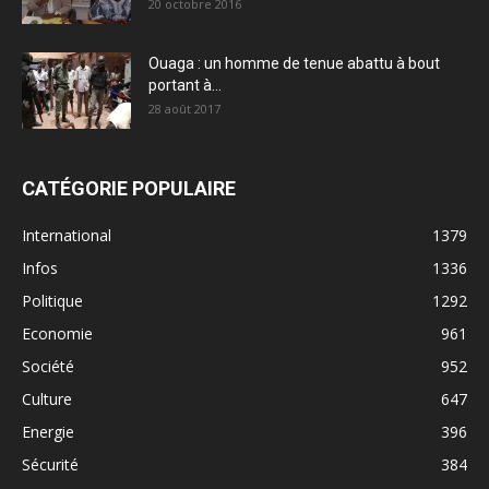
20 octobre 2016
Ouaga : un homme de tenue abattu à bout
portant à...
28 août 2017
CATÉGORIE POPULAIRE
International
1379
Infos
1336
Politique
1292
Economie
961
Société
952
Culture
647
Energie
396
Sécurité
384