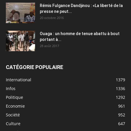
Rémis Fulgance Dandjinou : «La liberté de la
presse ne peut...
20 octobre 2016
Ouaga : un homme de tenue abattu à bout
portant à...
28 août 2017
CATÉGORIE POPULAIRE
International
1379
Infos
1336
Politique
1292
Economie
961
Société
952
Culture
647