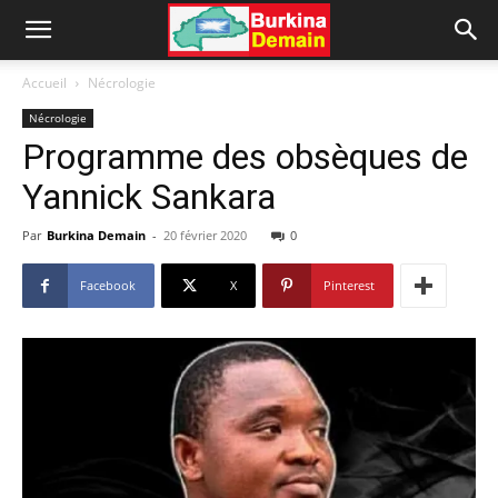
Accueil
Nécrologie
Nécrologie
Programme des obsèques de
Yannick Sankara
Par
Burkina Demain
-
20 février 2020
0
Facebook
X
Pinterest