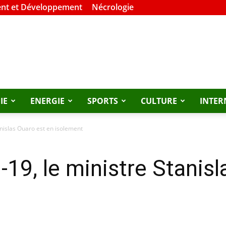
nt et Développement
Nécrologie
IE
ENERGIE
SPORTS
CULTURE
INTER
tanislas Ouaro est en isolement
-19, le ministre Stanis