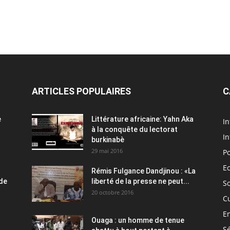
ARTICLES POPULAIRES
C
e
Littérature africaine: Yahn Aka
In
à la conquête du lectorat
In
burkinabè
29 mai 2016
Po
E
Rémis Fulgance Dandjinou : «La
 de
liberté de la presse ne peut...
So
20 octobre 2016
C
E
Ouaga : un homme de tenue
Sé