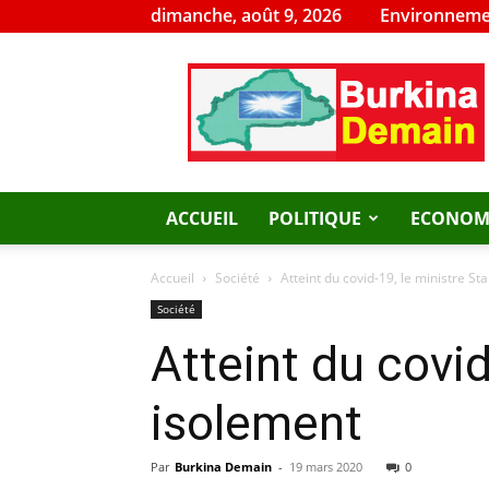
dimanche, août 9, 2026
Environneme
Burkina
Demain
ACCUEIL
POLITIQUE
ECONOM
Accueil
Société
Atteint du covid-19, le ministre S
Société
Atteint du covid
isolement
Par
Burkina Demain
-
19 mars 2020
0