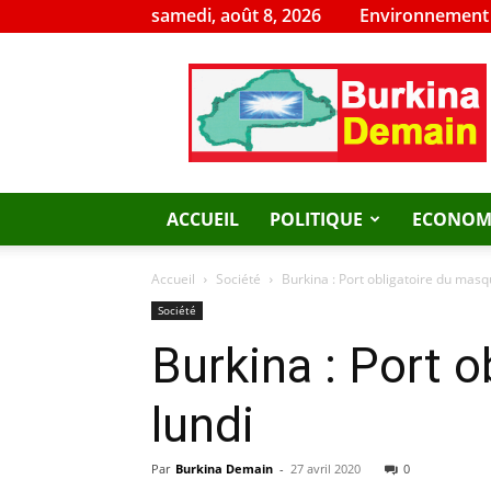
samedi, août 8, 2026
Environnement
Burkina
Demain
ACCUEIL
POLITIQUE
ECONOM
Accueil
Société
Burkina : Port obligatoire du masqu
Société
Burkina : Port o
lundi
Par
Burkina Demain
-
27 avril 2020
0