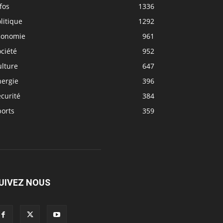
fos
1336
litique
1292
conomie
961
ciété
952
ulture
647
nergie
396
curité
384
ports
359
UIVEZ NOUS