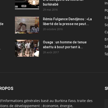
In
burkinabè
29 mai 2016
Po
E
Rémis Fulgance Dandjinou : «La
 de
liberté de la presse ne peut...
So
20 octobre 2016
C
E
Ouaga : un homme de tenue
Sé
abattu à bout portant à...
.
28 août 2017
S
PROPOS
S
 d'informations générales basé au Burkina Faso, traite des
tions de développement : économie, énergie,