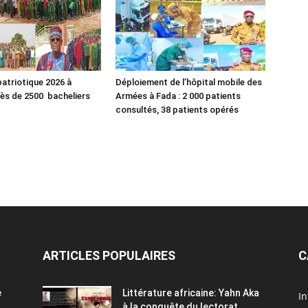
atriotique 2026 à
Déploiement de l’hôpital mobile des
rès de 2500 bacheliers
Armées à Fada : 2 000 patients
consultés, 38 patients opérés
ARTICLES POPULAIRES
C
e
Littérature africaine: Yahn Aka
In
à la conquête du lectorat