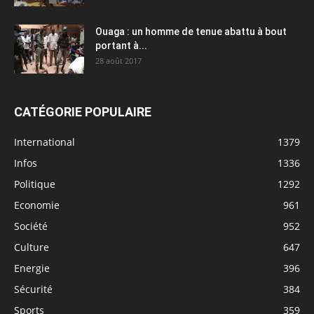
Ouaga : un homme de tenue abattu à bout
portant à...
28 août 2017
CATÉGORIE POPULAIRE
International
1379
Infos
1336
Politique
1292
Economie
961
Société
952
Culture
647
Energie
396
Sécurité
384
Sports
359