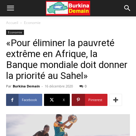
Accueil
Economie
Economie
«Pour éliminer la pauvreté
extrême en Afrique, la
Banque mondiale doit donner
la priorité au Sahel»
Par
Burkina Demain
-
16 décembre 2020
0
Facebook
X
Pinterest