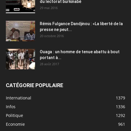
du lectorat burkinabè
29 mai 2016
Rémis Fulgance Dandjinou : «La liberté de la
presse ne peut...
20 octobre 2016
Ouaga : un homme de tenue abattu à bout
portant à...
28 août 2017
CATÉGORIE POPULAIRE
International
1379
Infos
1336
Politique
1292
Economie
961