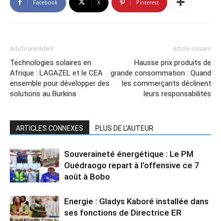
Facebook
X
Pinterest
Article précédent
Article suivant
Technologies solaires en
Hausse prix produits de
Afrique : LAGAZEL et le CEA
grande consommation : Quand
ensemble pour développer des
les commerçants déclinent
solutions au Burkina
leurs responsabilités
ARTICLES CONNEXES
PLUS DE L'AUTEUR
Souveraineté énergétique : Le PM
Ouédraogo repart à l’offensive ce 7
août à Bobo
Energie : Gladys Kaboré installée dans
ses fonctions de Directrice ER