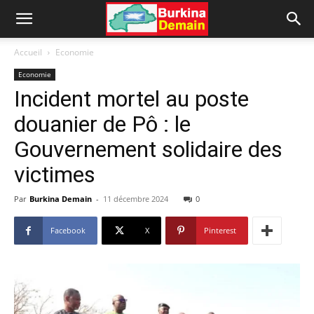
Accueil
Economie
Economie
Incident mortel au poste
douanier de Pô : le
Gouvernement solidaire des
victimes
Par
Burkina Demain
-
11 décembre 2024
0
Facebook
X
Pinterest