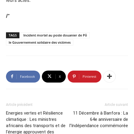
leurs actes.
/
”
TAGS
Incident mortel au poste douanier de Pô
le Gouvernement solidaire des victimes
Facebook
X
Pinterest
Article précédent
Article suivant
Energies vertes et Résilience
11 Décembre à Banfora : La
climatique : Les ministres
64e anniversaire de
africains des transports et de
l’Indépendance commémorée
l’énergie approuvent des