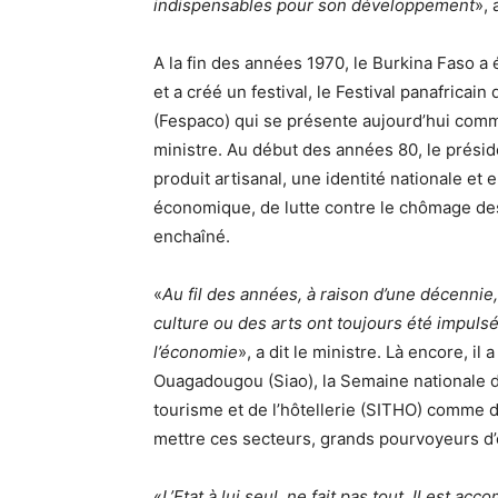
indispensables pour son développement
», 
A la fin des années 1970, le Burkina Faso a 
et a créé un festival, le Festival panafrica
(Fespaco) qui se présente aujourd’hui comme 
ministre. Au début des années 80, le prési
produit artisanal, une identité nationale et
économique, de lutte contre le chômage des
enchaîné.
«
Au fil des années, à raison d’une décenni
culture ou des arts ont toujours été impuls
l’économie
», a dit le ministre. Là encore, il 
Ouagadougou (Siao), la Semaine nationale de
tourisme et de l’hôtellerie (SITHO) comme
mettre ces secteurs, grands pourvoyeurs d
«
L’Etat à lui seul, ne fait pas tout. Il est ac