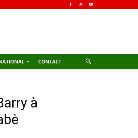
NATIONAL
CONTACT
arry à
nabè