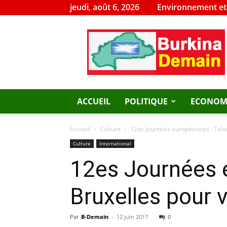
jeudi, août 6, 2026
Environnement e
Burkina
Demain
ACCUEIL
POLITIQUE
ECONOM
Accueil
Culture
12es Journées européennes : Tahiro
Culture
International
12es Journées e
Bruxelles pour 
Par
B-Demain
-
12 juin 2017
0