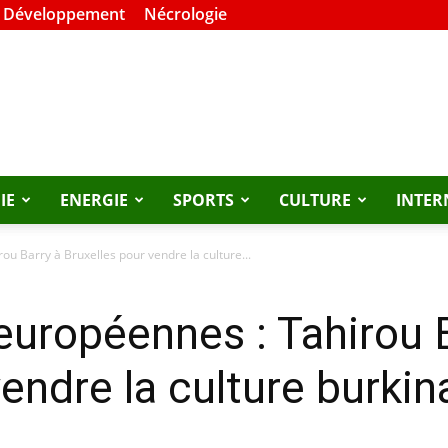
t Développement
Nécrologie
IE
ENERGIE
SPORTS
CULTURE
INTER
u Barry à Bruxelles pour vendre la culture...
uropéennes : Tahirou B
vendre la culture burki