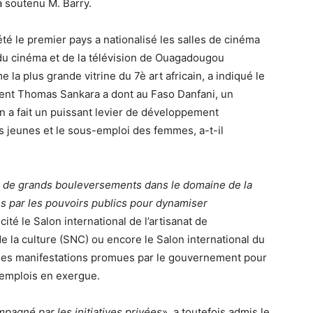
a soutenu M. Barry.
été le premier pays a nationalisé les salles de cinéma
in du cinéma et de la télévision de Ouagadougou
la plus grande vitrine du 7è art africain, a indiqué le
dent Thomas Sankara a dont au Faso Danfani, un
 en a fait un puissant levier de développement
 jeunes et le sous-emploi des femmes, a-t-il
e, de grands bouleversements dans le domaine de la
és par les pouvoirs publics pour dynamiser
a cité le Salon international de l’artisanat de
 la culture (SNC) ou encore le Salon international du
 des manifestations promues par le gouvernement pour
’emplois en exergue.
compagné par les initiatives privées
», a toutefois admis le