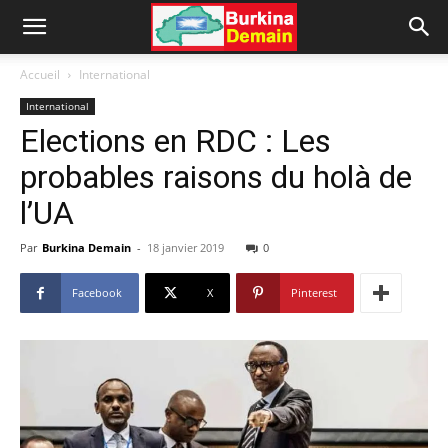
Accueil
International
International
Elections en RDC : Les
probables raisons du holà de
l’UA
Par
Burkina Demain
-
18 janvier 2019
0
Facebook
X
Pinterest