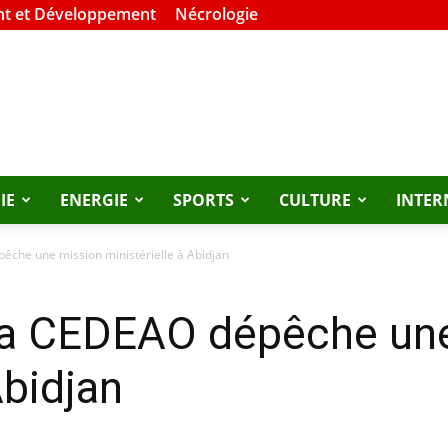
t et Développement
Nécrologie
IE
ENERGIE
SPORTS
CULTURE
INTER
pêche une mission ministérielle à Abidjan
: La CEDEAO dépêche un
Abidjan