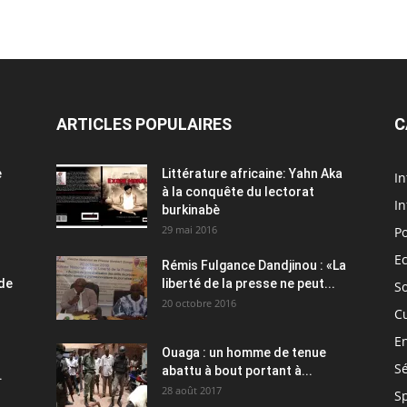
ARTICLES POPULAIRES
C
e
Littérature africaine: Yahn Aka
In
à la conquête du lectorat
In
burkinabè
29 mai 2016
Po
E
Rémis Fulgance Dandjinou : «La
 de
liberté de la presse ne peut...
So
20 octobre 2016
C
E
Ouaga : un homme de tenue
Sé
abattu à bout portant à...
.
28 août 2017
S