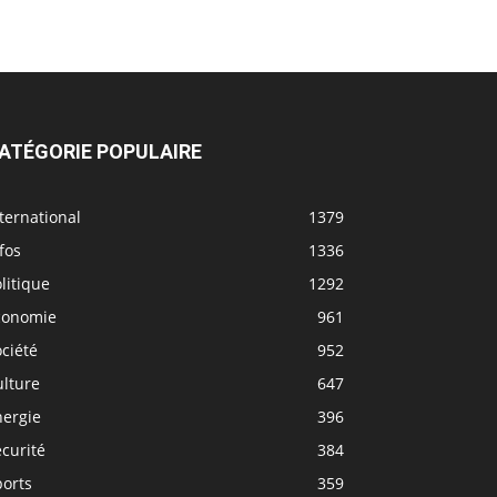
ATÉGORIE POPULAIRE
ternational
1379
fos
1336
litique
1292
conomie
961
ciété
952
ulture
647
nergie
396
curité
384
ports
359