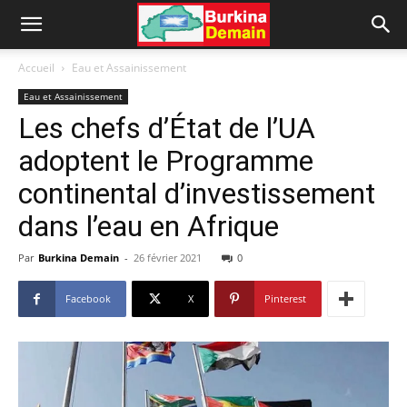
Accueil
Eau et Assainissement
Eau et Assainissement
Les chefs d’État de l’UA
adoptent le Programme
continental d’investissement
dans l’eau en Afrique
Par
Burkina Demain
-
26 février 2021
0
Facebook
X
Pinterest