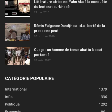
Littérature africaine: Yahn Aka à la conquête
du lectorat burkinabè
29 mai 2016
Rémis Fulgance Dandjinou : «La liberté de la
presse ne peut...
20 octobre 2016
Ouaga : un homme de tenue abattu à bout
portant à...
28 août 2017
CATÉGORIE POPULAIRE
International
1379
Infos
1336
Politique
1292
Economie
961