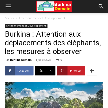
Accueil
Environnement et Développement
Environnement et Développement
Burkina : Attention aux
déplacements des éléphants,
les mesures à observer
Par
Burkina Demain
-
4 juillet 2025
0
Facebook
X
Pinterest