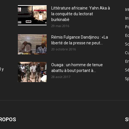
Littérature africaine: Yahn Aka à
In
la conquête du lectorat
In
burkinabè
29 mai 2016
Po
E
Rémis Fulgance Dandjinou : «La
liberté de la presse ne peut...
So
20 octobre 2016
Cu
En
Ouaga : un homme de tenue
l y
Sé
abattu à bout portant à...
28 août 2017
Sp
PROPOS
S