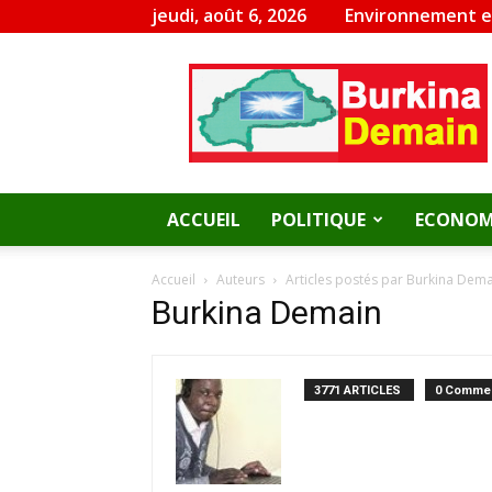
jeudi, août 6, 2026
Environnement 
Burkina
Demain
ACCUEIL
POLITIQUE
ECONOM
Accueil
Auteurs
Articles postés par Burkina Dem
Burkina Demain
3771 ARTICLES
0 Commen