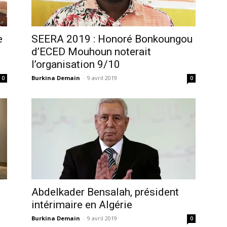
e
SEERA 2019 : Honoré Bonkoungou
d’ECED Mouhoun noterait
l’organisation 9/10
Burkina Demain
-
9 avril 2019
0
0
Abdelkader Bensalah, président
intérimaire en Algérie
Burkina Demain
-
9 avril 2019
0