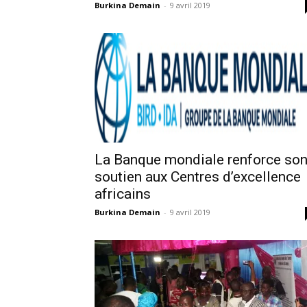
Burkina Demain
-
9 avril 2019
La Banque mondiale renforce so
soutien aux Centres d’excellence
africains
Burkina Demain
-
9 avril 2019