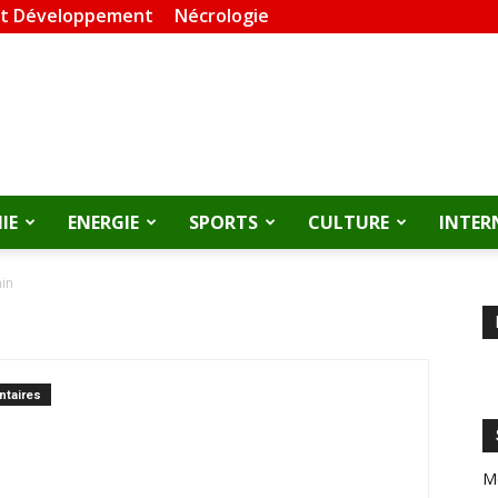
et Développement
Nécrologie
IE
ENERGIE
SPORTS
CULTURE
INTER
ain
taires
M