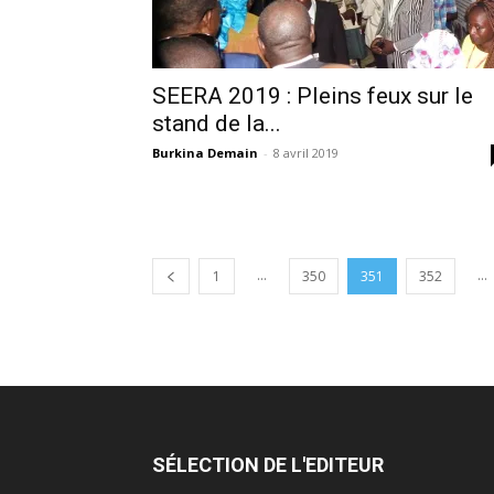
SEERA 2019 : Pleins feux sur le
stand de la...
Burkina Demain
-
8 avril 2019
...
...
1
350
351
352
SÉLECTION DE L'EDITEUR