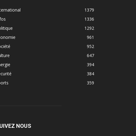
ternational
1379
fos
1336
litique
1292
conomie
961
ciété
952
lture
647
ergie
394
curité
384
orts
359
UIVEZ NOUS