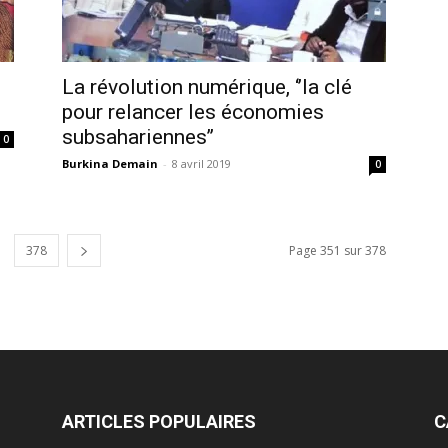
La révolution numérique, ‘’la clé
pour relancer les économies
subsahariennes’’
0
Burkina Demain
-
8 avril 2019
0
378
Page 351 sur 378
ARTICLES POPULAIRES
C